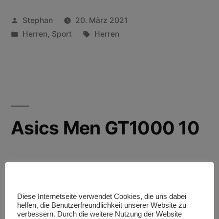
Stephan
20. März 2021
Herren
,
Sport
Herren
Asics Men GT1000 10
Das Obermaterial besteht aus einem
Diese Internetseite verwendet Cookies, die uns dabei
Netzgewebe, das sich der natürlichen Form
helfen, die Benutzerfreundlichkeit unserer Website zu
verbessern. Durch die weitere Nutzung der Website