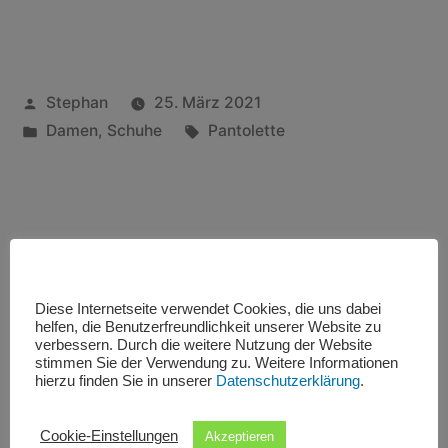
Stephan
25. März 2021
Damen
,
Schuhe
Pantolette
Rohde Pantolette
Diese Internetseite verwendet Cookies, die uns dabei
helfen, die Benutzerfreundlichkeit unserer Website zu
verbessern. Durch die weitere Nutzung der Website
stimmen Sie der Verwendung zu. Weitere Informationen
hierzu finden Sie in unserer
Datenschutzerklärung
.
Rohde Pantolette aus Leder in braun.
Cookie-Einstellungen
Akzeptieren