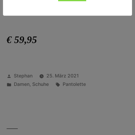
€ 59,95
Stephan
25. März 2021
Damen
,
Schuhe
Pantolette